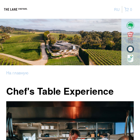
RU
0
На главную
Chef's Table Experience