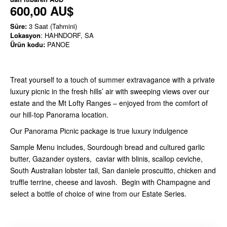
600,00 AU$
Süre:
3 Saat (Tahmini)
Lokasyon
: HAHNDORF, SA
Ürün kodu:
PANOE
Treat yourself to a touch of summer extravagance with a private
luxury picnic in the fresh hills’ air with sweeping views over our
estate and the Mt Lofty Ranges – enjoyed from the comfort of
our hill-top Panorama location.
Our Panorama Picnic package is true luxury indulgence
Sample Menu includes, Sourdough bread and cultured garlic
butter, Gazander oysters, caviar with blinis, scallop ceviche,
South Australian lobster tail, San daniele proscuitto, chicken and
truffle terrine, cheese and lavosh. Begin with Champagne and
select a bottle of choice of wine from our Estate Series.