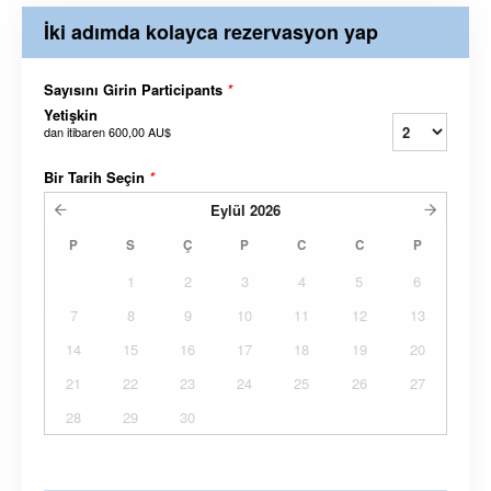
İki adımda kolayca rezervasyon yap
Sayısını Girin Participants
*
Yetişkin
dan itibaren
600,00 AU$
Bir Tarih Seçin
*
Eylül
2026
P
S
Ç
P
C
C
P
1
2
3
4
5
6
7
8
9
10
11
12
13
14
15
16
17
18
19
20
21
22
23
24
25
26
27
28
29
30