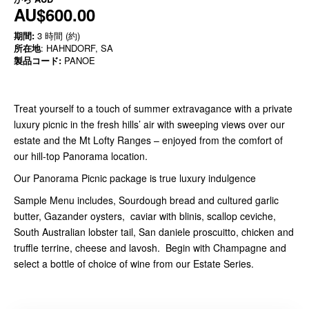
AU$600.00
期間:
3 時間 (約)
所在地
: HAHNDORF, SA
製品コード:
PANOE
Treat yourself to a touch of summer extravagance with a private
luxury picnic in the fresh hills’ air with sweeping views over our
estate and the Mt Lofty Ranges – enjoyed from the comfort of
our hill-top Panorama location.
Our Panorama Picnic package is true luxury indulgence
Sample Menu includes, Sourdough bread and cultured garlic
butter, Gazander oysters, caviar with blinis, scallop ceviche,
South Australian lobster tail, San daniele proscuitto, chicken and
truffle terrine, cheese and lavosh. Begin with Champagne and
select a bottle of choice of wine from our Estate Series.