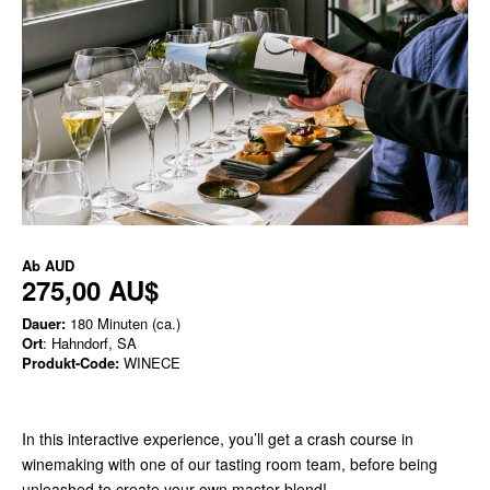
Ab
AUD
275,00 AU$
Dauer:
180 Minuten (ca.)
Ort
: Hahndorf, SA
Produkt-Code:
WINECE
In this interactive experience, you’ll get a crash course in
winemaking with one of our tasting room team, before being
unleashed to create your own master blend!